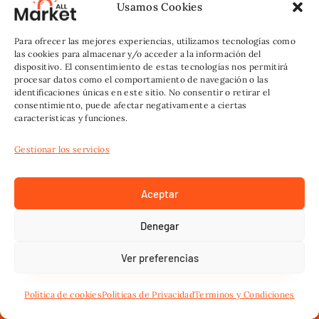
Usamos Cookies
Para ofrecer las mejores experiencias, utilizamos tecnologías como
las cookies para almacenar y/o acceder a la información del
dispositivo. El consentimiento de estas tecnologías nos permitirá
procesar datos como el comportamiento de navegación o las
Agencia de Marketing Allmarket
identificaciones únicas en este sitio. No consentir o retirar el
consentimiento, puede afectar negativamente a ciertas
características y funciones.
Somos una agencia de marketing y emprendedores dedicada
a promocionar, analizar, y cambiar el mercado con nuestros
Gestionar los servicios
métodos y experiencia.
Aceptar
Enlaces
Denegar
Allmarket
Ver preferencias
Quienes Somos
💬
Recibe Trucos y Secretos de Marketing +
Política de cookies
Politicas de Privacidad
Terminos y Condiciones
IA Aqui
Contacto