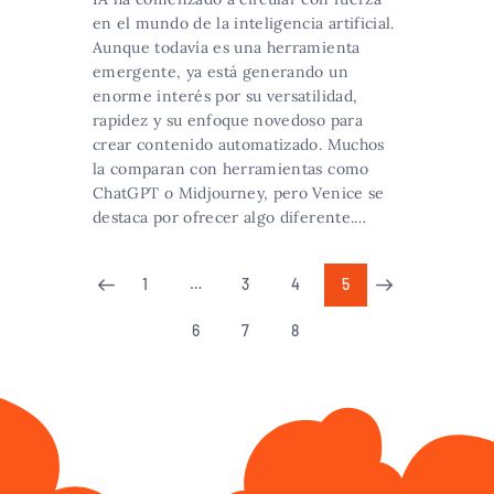
en el mundo de la inteligencia artificial.
Aunque todavía es una herramienta
emergente, ya está generando un
enorme interés por su versatilidad,
rapidez y su enfoque novedoso para
crear contenido automatizado. Muchos
la comparan con herramientas como
ChatGPT o Midjourney, pero Venice se
destaca por ofrecer algo diferente.…
1
…
3
4
5
<
>
6
7
8