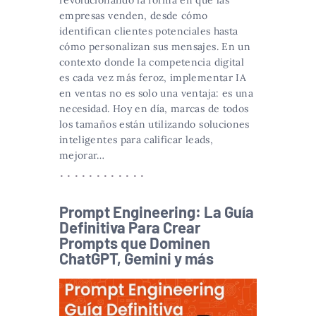
empresas venden, desde cómo
identifican clientes potenciales hasta
cómo personalizan sus mensajes. En un
contexto donde la competencia digital
es cada vez más feroz, implementar IA
en ventas no es solo una ventaja: es una
necesidad. Hoy en día, marcas de todos
los tamaños están utilizando soluciones
inteligentes para calificar leads,
mejorar…
Prompt Engineering: La Guía
Definitiva Para Crear
Prompts que Dominen
ChatGPT, Gemini y más